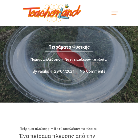
Skip
Menu
to
main
content
Πειράματα Φυσικής
Πείραμα πλεύσης – Γιατί επιπλέουν τα πλοία;
By
vasilis
29/04/2021
No Comments
Πείραμα πλεύσης – Γιατί επιπλέουν τα πλοία;
Ένα πείραμα πλεύσης από την