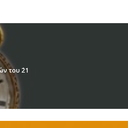
ν του ΄21