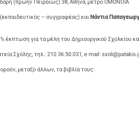
λδάρη (πρώην Πειραιώς) 38, Αθήνα, μετρό ΟΜΟΝΟΙΑ
(εκπαιδευτικός – συγγραφέας) και
Νάντια Παπαγεωρ
0% έκπτωση για τα μέλη του Δημιουργικού Σχολείου κα
α Σχόλης, τηλ.: 210 36.50.031, e-mail: sxoli@patakis.
ρούν, μεταξύ άλλων, τα βιβλία τους: