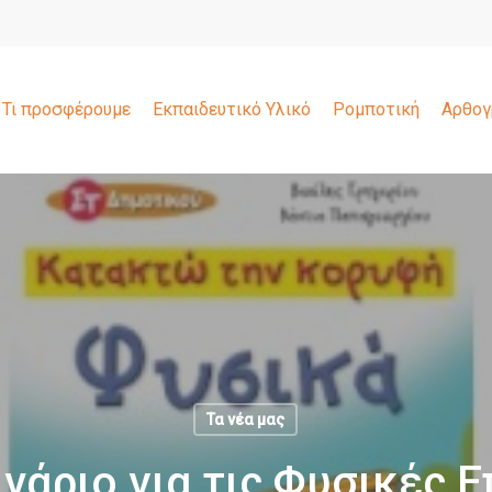
Τι προσφέρουμε
Εκπαιδευτικό Υλικό
Ρομποτική
Αρθογ
Τα νέα μας
νάριο για τις Φυσικές 