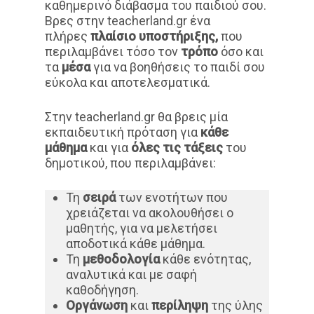
καθημερινό διάβασμα του παιδιού σου.
Βρες στην teacherland.gr ένα
πλήρες
πλαίσιο υποστήριξης,
που
περιλαμβάνει τόσο τον
τρόπο
όσο και
τα
μέσα
για να βοηθήσεις το παιδί σου
εύκολα και αποτελεσματικά.
Στην teacherland.gr θα βρεις μία
εκπαιδευτική πρόταση για
κάθε
μάθημα
και για
όλες τις τάξεις
του
δημοτικού, που περιλαμβάνει:
Τη
σειρά
των ενοτήτων που
χρειάζεται να ακολουθήσει ο
μαθητής, για να μελετήσει
αποδοτικά κάθε μάθημα.
Τη
μεθοδολογία
κάθε ενότητας,
αναλυτικά και με σαφή
καθοδήγηση.
Οργάνωση
και
περίληψη
της ύλης