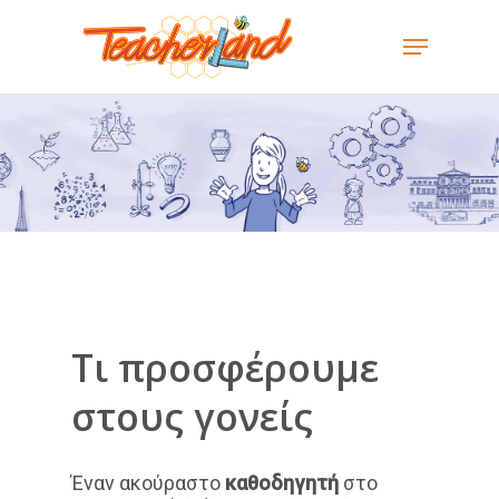
Skip
Menu
to
main
content
Tι προσφέρουμε
στους γονείς
Έναν ακούραστο
καθοδηγητή
στο